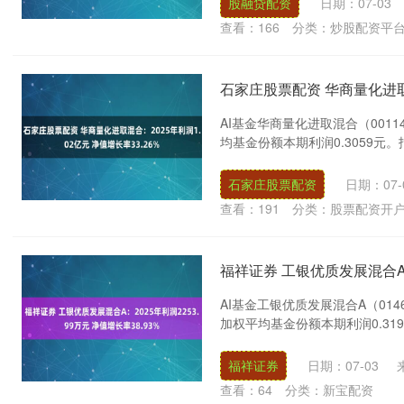
股融贷配资
日期：07-03
查看：
166
分类：
炒股配资平
石家庄股票配资 华商量化进取混
AI基金华商量化进取混合（0011
均基金份额本期利润0.3059元。
石家庄股票配资
日期：07-
查看：
191
分类：
股票配资开
福祥证券 工银优质发展混合A：2
AI基金工银优质发展混合A（0146
加权平均基金份额本期利润0.319
福祥证券
日期：07-03
查看：
64
分类：
新宝配资