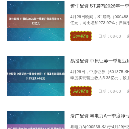
骑牛配资 ST晨鸣2026年一
4月29日晚间，ST晨鸣（00048
亿元，同比增加273.97%；归属
启牛配资
日期：08-03
易投配资 中原证券一季度业绩
4月29日，中原证券（601375
季度实现营业收入5.38亿元，较上年
易投配资
日期：08-03
浩广配资 粤电力A一季度净亏损
粤电力A(000539.SZ)于4