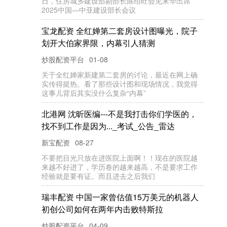
汇
发
网
配
资
京
东
集
团
-S
W
(0
9
6
1
8
)向
E
C
O
N
O
M
Y
A
G
作
出
自
愿
公
开
收
购
要
C
约
炒股配资平台
（
原
标
题
京
东
集
-S
W
(0
9
6
1
8
)向
C
E
C
O
N
O
M
Y
G
作
出
自
公
开
收
购
要
约
）
智
通
财
经
A
P
P
讯
，
京
东
团
-S
W
09-05
：
A
团
愿
集
(
佳
禾
资
本
东
频
繁
减
持
叠
加
业
绩
承
压
，
展
鹏
技
未
来
何
去
何
从
股
科
？
新宝配资
09-25
炒
股
就
看
麒
麟
分
析
师
研
报
，
权
威
，
专
业
，
及
时
，
面
，
助
挖
掘
潜
力
主
题
机
会
！
每
经
评
论
员
杜
宇
9
1
7
日
晚
间
，
展
鹏
科
技
（
金
全
您
月
S
石
匠
配
资
央
经
济
作
会
议
深
读
｜
连
续
两
年
署
“资
本
场
投
融
资
综
合
改
革
”，
释
放
哪
些
投
信
中
部
工
市
资
号
炒股配资平台