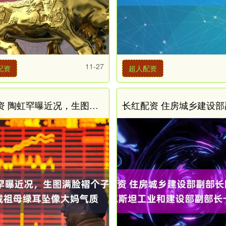
11-27
配资
超人配资
惠泽配资 陶虹罕曝近况，生图满脸褶个子矮还壮硕，戴祖母绿耳坠像大妈气质