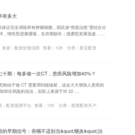
率有多大
保证完全清除所有肿瘤细胞，因此谈“彻底治愈”需结合分
样，惰性型进展缓慢，生存期较长；侵袭型发展迅速，....
来源：配资炒股流程
查看：
128
分类：
新宝配资
七十期：每多做一次CT，患癌风险增加43%？
究称由于做 CT 需要用到核辐射，这会大大增加人患癌的
加癌症风险的说法，实际上来源于对 22 ....
源：配资股票平台
查看：
130
分类：
股票配资开户
早期信号：吞咽不适别当&quot;咽炎&quot;治