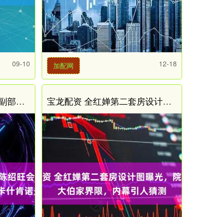
09-10
12-18
加配网
长红配资 住房城乡建设部副部长陈绍旺会见哈萨克斯坦工业和建设部副部长卡什肯诺夫
宝龙配资 全红婵第二套房设计图曝光，院子划开大伯家界限，内幕引人猜测