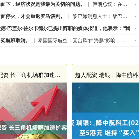
局面下，经济状况是我最为关切的问题。
伊朗总统：在这种既非战争也非和平的局面下，经济状况是我最为关切的问题。
全面停火，才会重返罗马谈判。
黎巴嫩消息人士：黎巴嫩坚持要求实现全面停火，才会重返罗马谈判。
伊朗总统并未否认安全委员会秘书穆罕默德-巴盖尔·佐尔卡德尔已提出辞职的媒体报道，他表示：“我们之间确实存在一些分歧，目前正努力解决。”
多架航班取消。
泰国国际航空：受台风“白海豚”影响，多架航班取消。
金信达配资 长三角机场群加速扩容