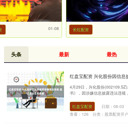
01-08
资
长红配资
头条
最新
最热
红盘宝配资 兴化股份因信息
4月29日，兴化股份(002109
书》，因涉嫌信息披露违法违规，证
红盘宝配资
日期：08-03
查看：
126
分类：
股票配资开