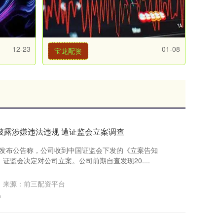
12-23
01-08
宝龙配资
披露涉嫌违法违规 遭证监会立案调查
.SZ)发布公告称，公司收到中国证监会下发的《立案告知
监会决定对公司立案。公司前期自查发现20....
来源：前三配资平台
户