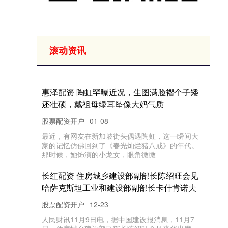
滚动资讯
易策略 2500万常住人口的超大城市，如何探
索治理新解法
新宝配资
05-03
01 “上海是中国的前瞻服”。 社交平台上，类似的说
法颇为热门。“前瞻服”本指游戏里的测试服，虽是调
吉
安
配
资
A
股
票
回
购
一
览
：
3
9
家
公
司
披
露
购
进
侃，却也和“魔都”之
股
回
展
炒股配资平台
09-02
每
经
A
I快
讯
W
in
d
数
显
示
，
8
月
2
9
日
，
3
9
家
公
司
发
布
4
0
股
票
回
购
相
关
进
展
。
其
中
，
2
1
家
公
司
首
披
露
股
票
回
购
预
，
共
据
个
次
案