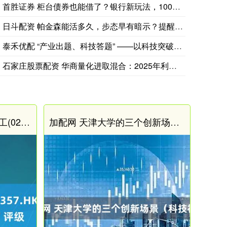
首胜证券 柜台债券也能借了？银行新玩法，1000万元“首单”
日斗配资 帕金森能活多久，步态早有暗示？提醒：走路出现这5种
伊朗总统并未否认安全委员会秘书穆罕默德-巴盖尔·佐尔卡德尔
泰禾优配 “产业出题、科技答题” ——以科技突破拓展未来产业
石家庄股票配资 华商量化进取混合：2025年利润1.02亿元
超人配资 瑞银：降中航科工(02357.HK)目标价至5港元 维持“买入”评级
加配网 天津大学的三个创新场景（科技视点）