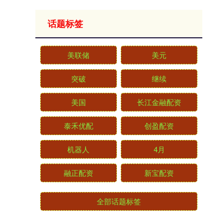
话题标签
美联储
美元
突破
继续
美国
长江金融配资
泰禾优配
创盈配资
机器人
4月
融正配资
新宝配资
全部话题标签