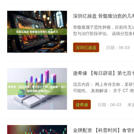
深圳亿操盘 骨髓瘤治愈的几
骨髓瘤属于恶性肿瘤，目前尚无法
型与治疗阶段评估。 该病分型多
深圳亿操盘
日期：06-03
捷希缘 【每日辟谣】第七百
流言内容： 网上有传言称，某研
可能性。 真相解读： 关于 CT 增
捷希缘
日期：06-03
来
金牌配资 【科普时间】食管癌的